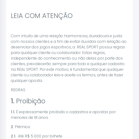
LEIA COM ATENÇÃO
Com intuito de uma relação harmoniosa, duradoura e justa
com nossos clientes e a fim de evitar duvidas com relação ao
desenrolar dos jogos esportivos, a REAL SPORT possui regras
para qualquer cliente ou colaborador. Estas regras,
independente do conhecimento ou não delas por parte dos
clientes, prevalecerão sempre para todo e qualquer cadastro
na REAL SPORT. Por este motivo, é fundamental que qualquer
cliente ou colaborador leia e aceite os termos, antes de fazer
qualquer aposta.
REGRAS
1.
Proibição
1.1.
É expressamente proibido o cadastros e apostas por
menores de 18 anos.
2.
Prêmios:
2.1.
Até R$ 5.000 por bilhete