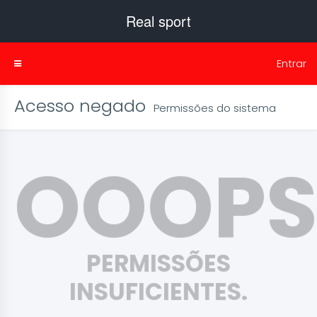
Real sport
Entrar
Toggle navigation
Acesso negado
Permissões do sistema
OOOPS
PERMISSÕES
INSUFICIENTES.