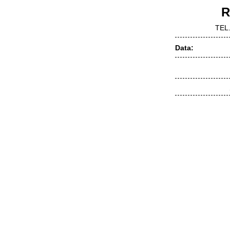
R
TEL.
Data: