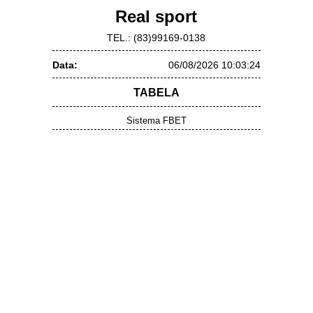
Real sport
TEL.: (83)99169-0138
Data:
06/08/2026 10:03:24
TABELA
Sistema FBET