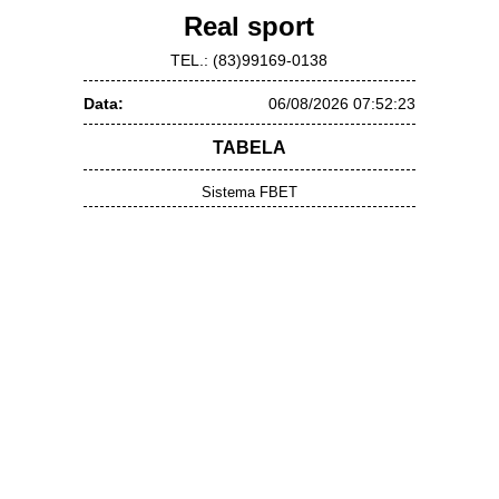
Real sport
TEL.: (83)99169-0138
Data:
06/08/2026 07:52:23
TABELA
Sistema FBET